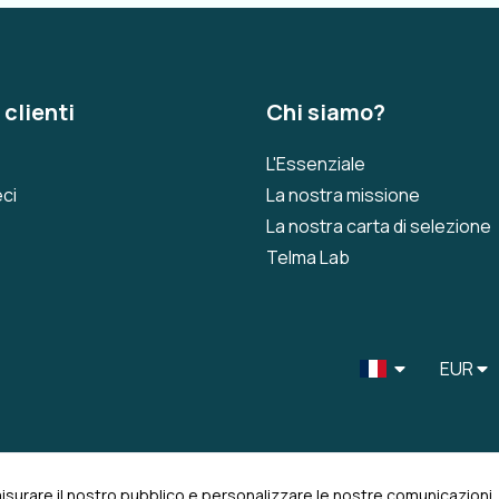
 clienti
Chi siamo?
L'Essenziale
ci
La nostra missione
La nostra carta di selezione
Telma Lab
EUR
misurare il nostro pubblico e personalizzare le nostre comunicazioni.