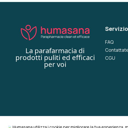
Servizio
FAQ
La parafarmacia di
Contattate
prodotti puliti ed efficaci
CGU
per voi
🍃 Humasana utilizza i cookie per migliorare la tua esperienza, 
© 2022-2026 humasana