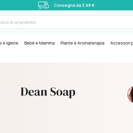
Consegna da 3,99 €
e e Igiene
Bebè e Mamma
Piante e Aromaterapia
Accessori p
Dean Soap
an Soap
Naturale: Dean Soap utilizza
ande
ingredienti naturali anziché
sintetici.