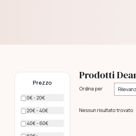
vegani.
Prodotti Dea
Prezzo
Ordina per
0€ - 20€
Nessun risultato trovato
20€ - 40€
40€ - 60€