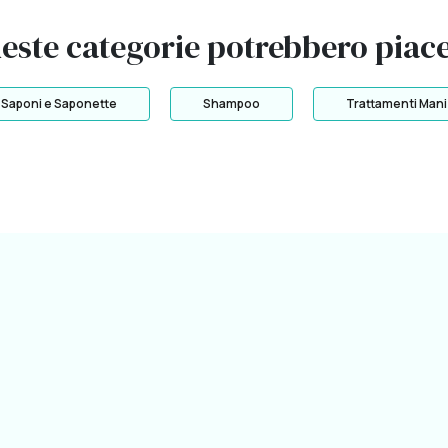
este categorie potrebbero piace
Saponi e Saponette
Shampoo
Trattamenti Mani