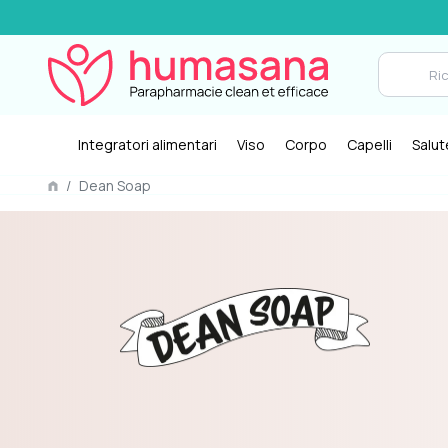
Integratori alimentari
Viso
Corpo
Capelli
Salut
/
Dean Soap
li animali: durante il
Fatto a mano: i saponi De
roduzione del
sono fatti a mano con gr
engono effettuati
attenzione ai dettagli.
mali. Dean Soap offre