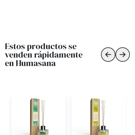
Estos productos se
venden rápidamente
Skip to prev
Skip 
en Humasana