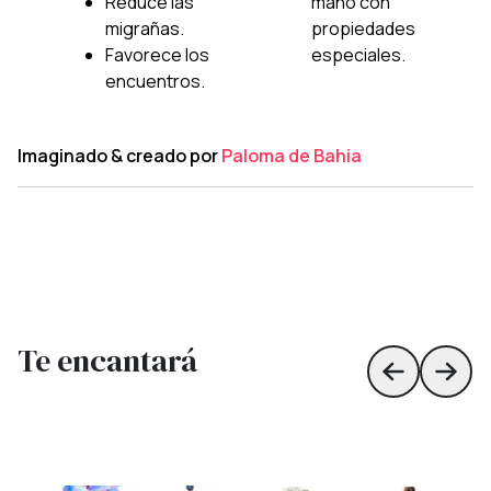
Reduce las
mano con
migrañas.
propiedades
Favorece los
especiales.
encuentros.
Imaginado & creado por
Paloma de Bahia
Te encantará
Skip to prev
Skip 