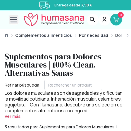
Entrega desde 3,99 €
0
Open main menu
›
Complementos alimenticios
›
Por necesidad
›
Dolore
Suplementos para Dolores
Musculares | 100% Clean.
Alternativas Sanas
Refinar búsqueda :
Los dolores musculares son desagradables y dificultan
la movilidad cotidiana. Inflamación muscular, calambres,
agujetas... ¡Con Humasana, descubre una selección de
complementos alimenticios con ingred...
Ver más
3 resultados para Suplementos para Dolores Musculares |