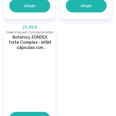
Añadir
Añadir
23,99 €
Green Future E-Commerce GmbH
Botanicy ZÜNDEX
forte Complex - MSM
cápsulas con
OptiMSM