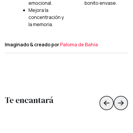
emocional.
bonito envase.
Mejora la
concentración y
la memoria.
Imaginado & creado por
Paloma de Bahia
Te encantará
Skip to prev
Skip 