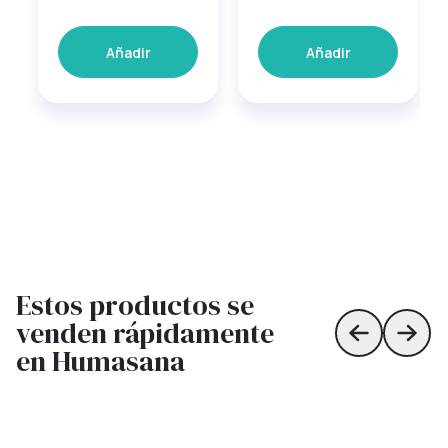
Añadir
Añadir
Estos productos se
venden rápidamente
Skip to prev
Skip 
en Humasana