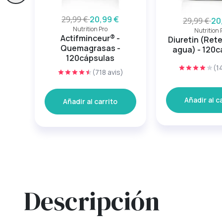
29,99 €
20,99 €
29,99 €
20
Nutrition Pro
Nutrition 
Actifminceur® -
Diuretin (Ret
Quemagrasas -
agua) - 120c
120cápsulas
(1
(718 avis)
Añadir al c
Añadir al carrito
Descripción