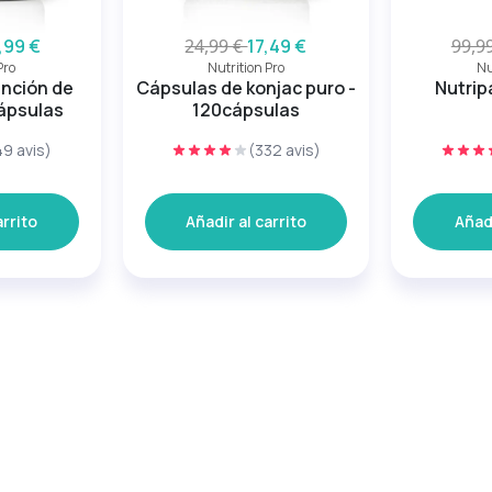
,99 €
24,99 €
17,49 €
99,9
Pro
Nutrition Pro
Nu
ención de
Cápsulas de konjac puro -
Nutrip
ápsulas
120cápsulas
49 avis)
(332 avis)
arrito
Añadir al carrito
Añadi