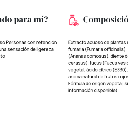
ado para mí?
Composici
eso Personas con retención
Extracto acuoso de plantas 
una sensación de ligereza
fumaria (Fumaria officinalis), 
nto
(Ananas comosus), diente d
cerasus), fucus (Fucus vesic
vegetal, ácido cítrico (E330
aroma natural de frutos rojo
Fórmula de origen vegetal, s
información disponible).