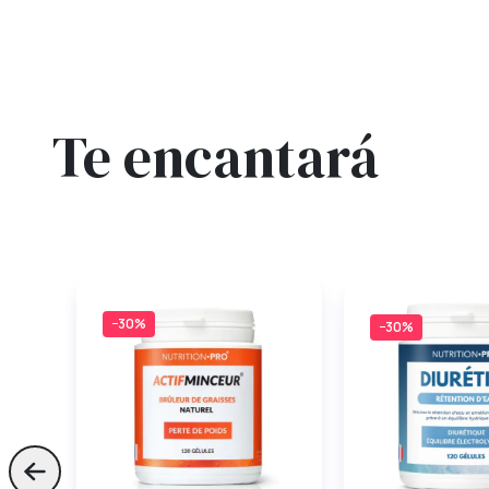
Te encantará
−30%
−30%
Skip to previous slide page