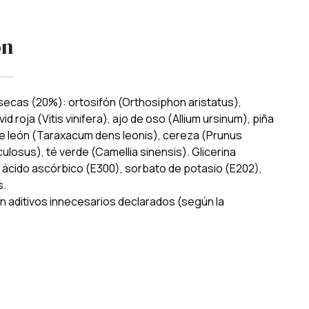
ón
secas (20%): ortosifón (Orthosiphon aristatus),
vid roja (Vitis vinifera), ajo de oso (Allium ursinum), piña
e león (Taraxacum dens leonis), cereza (Prunus
ulosus), té verde (Camellia sinensis). Glicerina
), ácido ascórbico (E300), sorbato de potasio (E202),
s.
in aditivos innecesarios declarados (según la