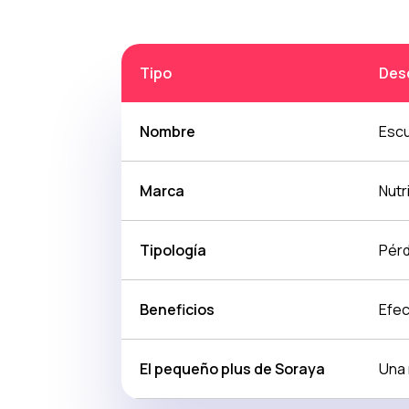
Tipo
Desc
Nombre
Escu
Marca
Nutr
Tipología
Pérd
Beneficios
Efec
El pequeño plus de Soraya
Una 