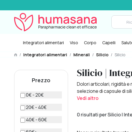
Integratori alimentari
Viso
Corpo
Capelli
Salut
/
Integratori alimentari
/
Minerali
/
Silicio
/
Silicio
Silicio | Inte
Prezzo
Dolori articolari, rigidit
selezione di capsule di sil
0€ - 20€
Vedi altro
20€ - 40€
0 risultati per Silicio | I
40€ - 60€