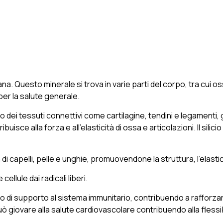
ana. Questo minerale si trova in varie parti del corpo, tra cui o
per la salute generale.
nto dei tessuti connettivi come cartilagine, tendini e legamenti
isce alla forza e all'elasticità di ossa e articolazioni. Il silici
di capelli, pelle e unghie, promuovendone la struttura, l'elastici
ellule dai radicali liberi.
olo di supporto al sistema immunitario, contribuendo a rafforzar
può giovare alla salute cardiovascolare contribuendo alla flessibil