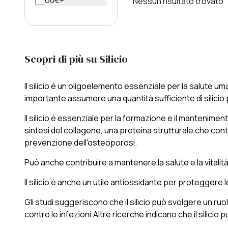
60€+
Nessun risultato trovato
Scopri di più su Silicio
Il silicio è un oligoelemento essenziale per la salute um
importante assumere una quantità sufficiente di silicio 
Il silicio è essenziale per la formazione e il mantenime
sintesi del collagene, una proteina strutturale che contribu
prevenzione dell'osteoporosi.
Può anche contribuire a mantenere la salute e la vitalità 
Il silicio è anche un utile antiossidante per proteggere le c
Gli studi suggeriscono che il silicio può svolgere un ru
contro le infezioni.Altre ricerche indicano che il silicio 