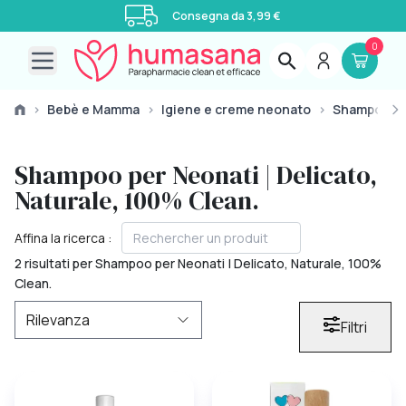
Consegna da 3,99 €
0
Open main menu
›
Bebè e Mamma
›
Igiene e creme neonato
›
Shampoo N
Shampoo per Neonati | Delicato,
Naturale, 100% Clean.
Affina la ricerca :
2 risultati per Shampoo per Neonati | Delicato, Naturale, 100%
Clean.
Filtri