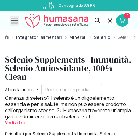
Consegna da 3,99 €
0
Open main menu
›
Integratori alimentari
›
Minerali
›
Selenio
›
Selenio
Selenio Supplements | Immunità,
Selenio Antiossidante, 100%
Clean
Affina la ricerca :
Carenza di selenio? Il selenio è un oligoelemento
essenziale per la salute, ma non può essere prodotto
dall'organismo stesso. Su Humasana troverete un'ampia
gamma di minerali, tra cui il selenio, sott...
Vedi altro
0 risultati per Selenio Supplements | Immunità, Selenio