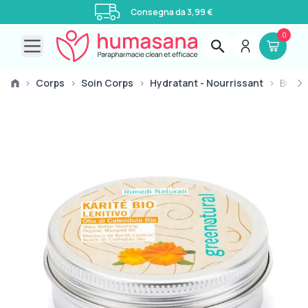
Consegna da 3,99 €
0
Open main menu
›
Corps
›
Soin Corps
›
Hydratant - Nourrissant
›
Burro 