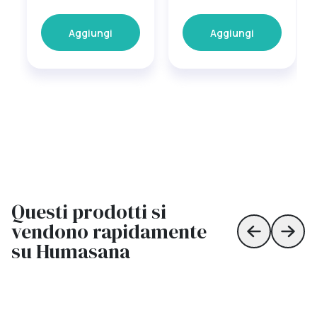
Aggiungi
Aggiungi
Questi prodotti si
vendono rapidamente
Skip to prev
Skip 
su Humasana