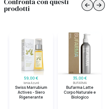
Confronta con questi
prodotti
Skip to prev
Skip 
59,00 €
35,00 €
Ionia Azuré
BUFARMA
Swiss Marrubium
Bufarma Latte
Actives - Siero
Corpo Naturale e
Rigenerante
Biologico