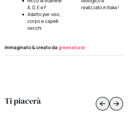
Ricco di vitamine
biologico e
A, D, E e F
realizzato in Italia !
Adatto per viso,
corpo e capelli
secchi
Immaginato & creato da
greenatural
Ti piacerà
Skip to prev
Skip 