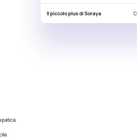
Il piccolo plus di Soraya
C
 epatica.
cile.