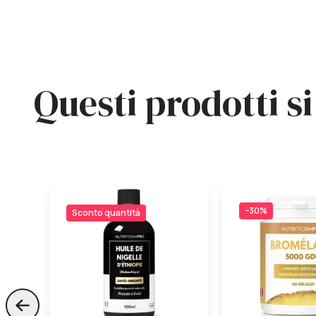
Questi prodotti 
−30%
Sconto quantità
Skip to previous slide page