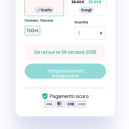
58,50 €
52,65 €
Scelto
Scegli
Formato : Flacone
Quantità
150ml
De retour le 08 ottobre 2035
Temporairement
indisponible
Pagamento sicuro