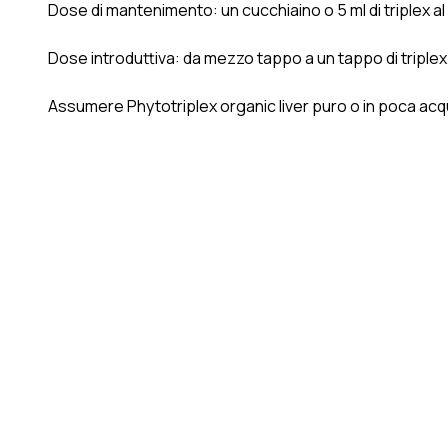
Dose di mantenimento: un cucchiaino o 5 ml di triplex a
Dose introduttiva: da mezzo tappo a un tappo di triplex
Assumere Phytotriplex organic liver puro o in poca acq