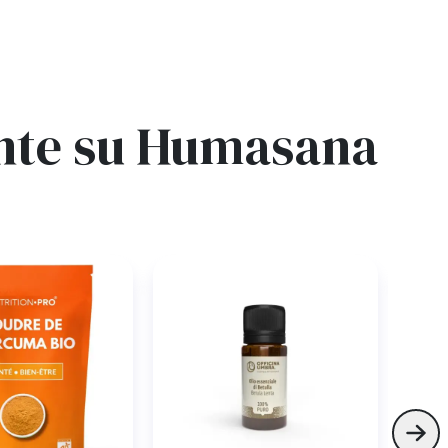
ente su Humasana
−3
Skip