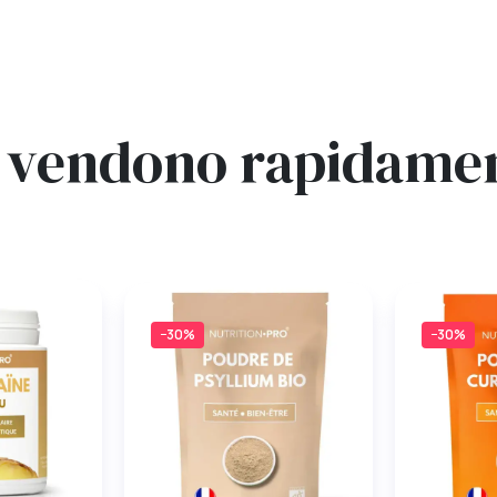
si vendono rapidam
−30%
−30%