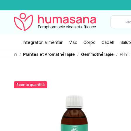
Integratori alimentari
Viso
Corpo
Capelli
Salut
/
Plantes et Aromathérapie
/
Gemmothérapie
/
PHYTO
Sconto quantità