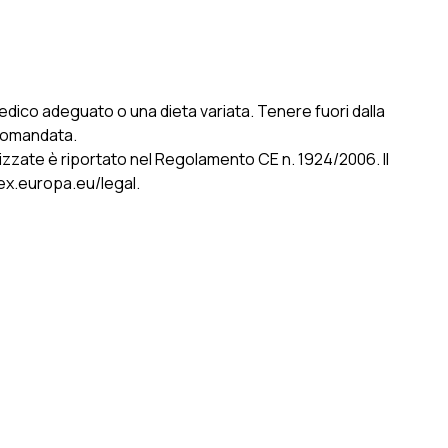
edico adeguato o una dieta variata. Tenere fuori dalla
ccomandata.
torizzate è riportato nel Regolamento CE n. 1924/2006. Il
lex.europa.eu/legal.