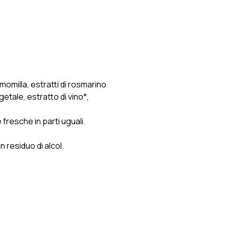
momilla, estratti di rosmarino
etale, estratto di vino*,
fresche in parti uguali.
n residuo di alcol.