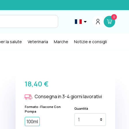
0
er la salute
Veterinaria
Marche
Notizie e consigli
18,40 €
Consegna in 3-4 giorni lavorativi
Formato : Flacone Con
Quantità
Pompa
100ml