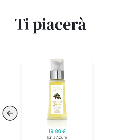
Ti piacerà
Skip to previous slide page
19,80 €
Ionia Azuré