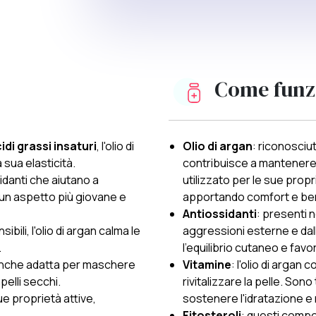
Come funz
idi grassi insaturi
, l'olio di
Olio di argan
: riconosciut
 sua elasticità.
contribuisce a mantenere 
idanti che aiutano a
utilizzato per le sue propri
un aspetto più giovane e
apportando comfort e be
Antiossidanti
: presenti n
ibili, l'olio di argan calma le
aggressioni esterne e da
.
l'equilibrio cutaneo e fav
a anche adatta per maschere
Vitamine
: l'olio di argan
pelli secchi.
rivitalizzare la pelle. Son
ue proprietà attive,
sostenere l'idratazione e 
Fitosteroli
: questi compos