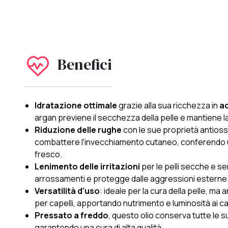
Benefici
Idratazione ottimale
grazie alla sua ricchezza in
ac
argan previene il secchezza della pelle e mantiene la
Riduzione delle rughe
con le sue proprietà antioss
combattere l'invecchiamento cutaneo, conferendo 
fresco.
Lenimento delle irritazioni
per le pelli secche e sens
arrossamenti e protegge dalle aggressioni esterne
Versatilità d'uso
: ideale per la cura della pelle, m
per capelli, apportando nutrimento e luminosità ai ca
Pressato a freddo
, questo olio conserva tutte le s
garantendo una cura di alta qualità.