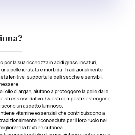
iona?
o per la sua ricchezza in acidi grassi insaturi,
una pelle idratata e morbida. Tradizionalmente
età lenitive, supporta le pelli secche e sensibili,
nessere.
ell'olio di argan, aiutano a proteggere la pelle dalle
llo stress ossidativo. Questi composti sostengono
oriscono un aspetto luminoso.
 contiene vitamine essenziali che contribuiscono a
o tradizionalmente riconosciute per il loro ruolo nel
migliorare la texture cutanea.
ti presenti nell'olio di argan aiutano a rinforzare la