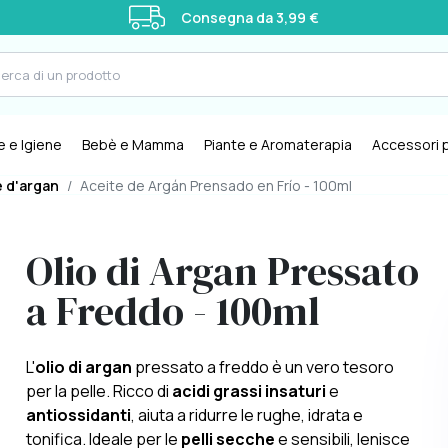
Consegna da 3,99 €
e e Igiene
Bebè e Mamma
Piante e Aromaterapia
Accessori p
e d'argan
/
Aceite de Argán Prensado en Frío - 100ml
Olio di Argan Pressato
a Freddo - 100ml
L'
olio di argan
pressato a freddo è un vero tesoro
per la pelle. Ricco di
acidi grassi insaturi
e
antiossidanti
, aiuta a ridurre le rughe, idrata e
tonifica. Ideale per le
pelli secche
e sensibili, lenisce