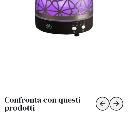
Confronta con questi
prodotti
Skip to prev
Skip 