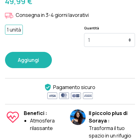
49,99 €
Consegna in 3-4 giorni lavorativi
Quantità
1 unità
Aggiungi
Pagamento sicuro
Benefici :
Il piccolo plus di
Atmosfera
Soraya :
rilassante
Trasforma il tuo
spazio in un rifugio