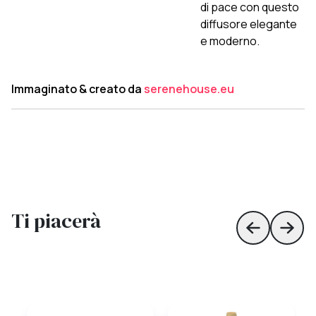
di pace con questo
diffusore elegante
e moderno.
Immaginato & creato da
serenehouse.eu
Ti piacerà
Skip to prev
Skip 