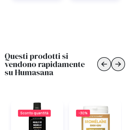
Questi prodotti si
vendono rapidamente
Skip to prev
Skip 
su Humasana
Sconto quantità
−30%