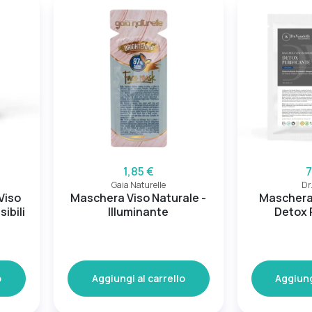
1,85 €
7
Gaia Naturelle
Dr
Viso
Maschera Viso Naturale -
Maschera
sibili
Illuminante
Detox 
o
Aggiungi al carrello
Aggiung