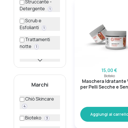
Struccante -
Detergente
1
Scrub e
Esfolianti
1
Trattamenti
notte
1
15,00 €
Bioteko
Maschera Idratante 
Marchi
per Pelli Secche e Sen
Chiò Skincare
4
Aggiungi al carrell
Bioteko
3