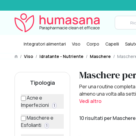
Integratori alimentari
Viso
Corpo
Capelli
Salut
/
Viso
/
Idratante - Nutriente
/
Maschere
/
Mascher
Maschere per 
Tipologia
Per una routine completa d
almeno una volta alla sett
Acne e
Vedi altro
Imperfezioni
1
Maschere e
10 risultati per Maschere
Esfolianti
1