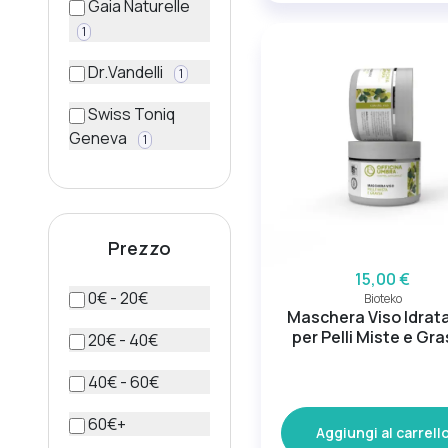
Gaia Naturelle
1
Dr.Vandelli
1
Swiss Toniq
Geneva
1
Prezzo
15,00 €
0€ - 20€
Bioteko
Maschera Viso Idrat
per Pelli Miste e Gr
20€ - 40€
40€ - 60€
60€+
Aggiungi al carrell