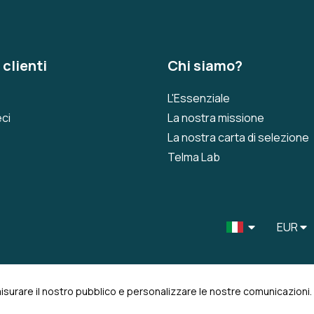
 clienti
Chi siamo?
L'Essenziale
ci
La nostra missione
La nostra carta di selezione
Telma Lab
EUR
misurare il nostro pubblico e personalizzare le nostre comunicazioni.