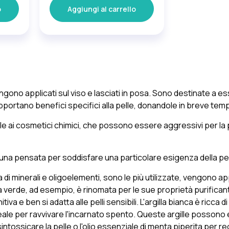
o
Aggiungi al carrello
gono applicati sul viso e lasciati in posa. Sono destinate a 
portano benefici specifici alla pelle, donandole in breve temp
ale ai cosmetici chimici, che possono essere aggressivi per la p
ognuna pensata per soddisfare una particolare esigenza della pel
a di minerali e oligoelementi, sono le più utilizzate, vengono a
 verde, ad esempio, è rinomata per le sue proprietà purificanti
iva e ben si adatta alle pelli sensibili. L'argilla bianca è ricca di
 ideale per ravvivare l'incarnato spento. Queste argille possono 
ntossicare la pelle o l'olio essenziale di menta piperita per reg