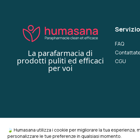
Servizio
FAQ
La parafarmacia di
Contattate
prodotti puliti ed efficaci
CGU
per voi
🍃 Humasana utilizza i cookie per migliorare la tua esperienza, 
personalizzare le tue preferenze in qualsiasi momento.
© 2022-2026 humasana