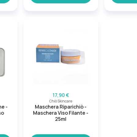
17,90 €
Chiò Skincare
ne -
Maschera Riparichiò -
so
Maschera Viso Filante -
25ml