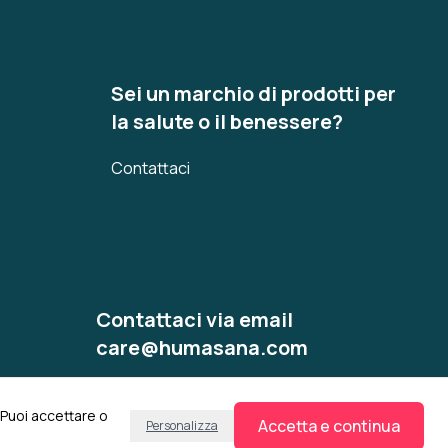
Sei un marchio di prodotti per
la salute o il benessere?
Contattaci
Contattaci via email
care@humasana.com
 Puoi accettare o
Accetta e continua
Personalizza
Gestisci i miei cookie