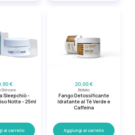
9,90 €
20,00 €
 Skincare
Bioteko
 Sleepchiò -
Fango Detossificante
so Notte - 25ml
Idratante al Tè Verde e
Caffeina
i al carrello
Aggiungi al carrello