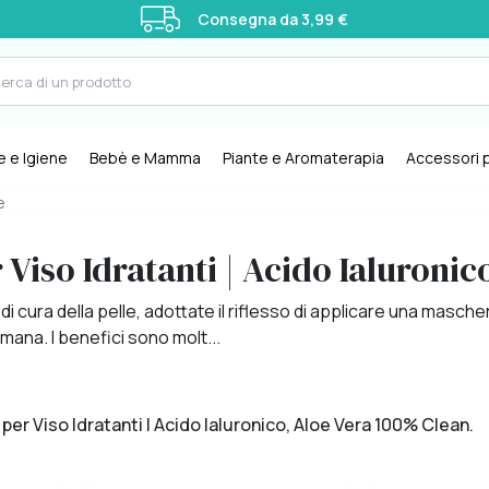
Consegna da 3,99 €
e e Igiene
Bebè e Mamma
Piante e Aromaterapia
Accessori p
e
Viso Idratanti | Acido Ialuronic
i cura della pelle, adottate il riflesso di applicare una mascher
imana. I benefici sono molt...
 per Viso Idratanti | Acido Ialuronico, Aloe Vera 100% Clean.