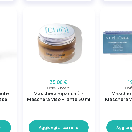
35,00 €
1
Chiò Skincare
Chiò
ante
Maschera Riparichiò -
Maschera
asse
Maschera Viso Filante 50 ml
Maschera Vi
o
Aggiungi al carrello
Aggiung