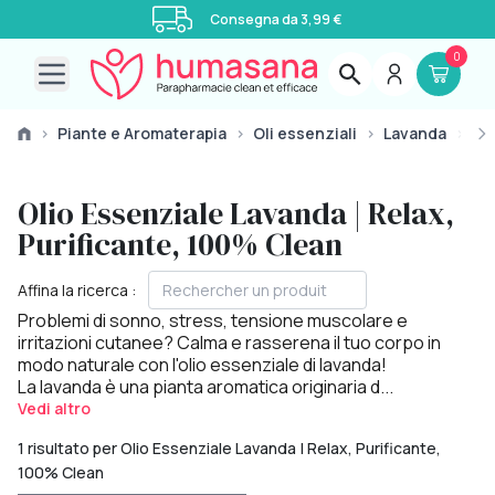
Consegna da 3,99 €
0
Open main menu
›
Piante e Aromaterapia
›
Oli essenziali
›
Lavanda
›
La
Olio Essenziale Lavanda | Relax,
Purificante, 100% Clean
Affina la ricerca :
Problemi di sonno, stress, tensione muscolare e
irritazioni cutanee? Calma e rasserena il tuo corpo in
modo naturale con l'olio essenziale di lavanda!
La lavanda è una pianta aromatica originaria d...
Vedi altro
1 risultato per Olio Essenziale Lavanda | Relax, Purificante,
100% Clean