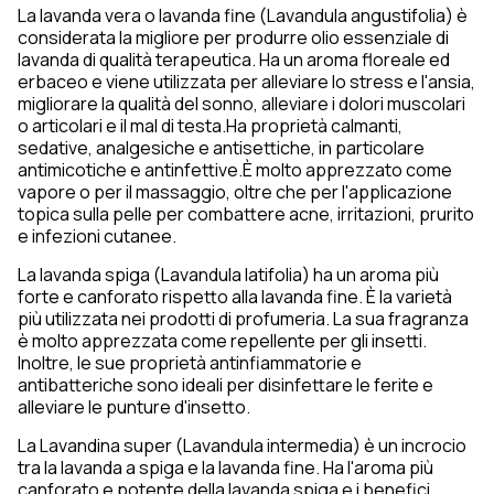
La lavanda vera o lavanda fine (Lavandula angustifolia) è
considerata la migliore per produrre olio essenziale di
lavanda di qualità terapeutica. Ha un aroma floreale ed
erbaceo e viene utilizzata per alleviare lo stress e l'ansia,
migliorare la qualità del sonno, alleviare i dolori muscolari
o articolari e il mal di testa.Ha proprietà calmanti,
sedative, analgesiche e antisettiche, in particolare
antimicotiche e antinfettive.È molto apprezzato come
vapore o per il massaggio, oltre che per l'applicazione
topica sulla pelle per combattere acne, irritazioni, prurito
e infezioni cutanee.
La lavanda spiga (Lavandula latifolia) ha un aroma più
forte e canforato rispetto alla lavanda fine. È la varietà
più utilizzata nei prodotti di profumeria. La sua fragranza
è molto apprezzata come repellente per gli insetti.
Inoltre, le sue proprietà antinfiammatorie e
antibatteriche sono ideali per disinfettare le ferite e
alleviare le punture d'insetto.
La Lavandina super (Lavandula intermedia) è un incrocio
tra la lavanda a spiga e la lavanda fine. Ha l'aroma più
canforato e potente della lavanda spiga e i benefici