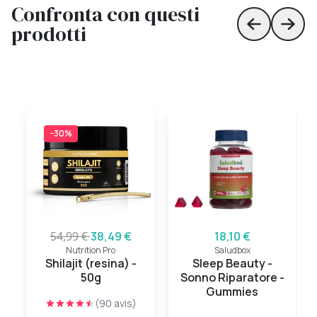
Confronta con questi
prodotti
Skip to prev
Skip 
−30%
54,99 €
38,49 €
18,10 €
Nutrition Pro
Saludbox
Shilajit (resina) -
Sleep Beauty -
50g
Sonno Riparatore -
Gummies
(90 avis)