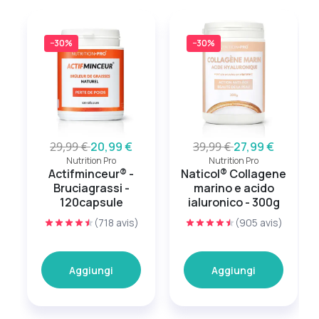
−30%
−30%
29,99 €
20,99 €
39,99 €
27,99 €
Nutrition Pro
Nutrition Pro
Actifminceur® -
Naticol® Collagene
Bruciagrassi -
marino e acido
120capsule
ialuronico - 300g
(718 avis)
(905 avis)
Aggiungi
Aggiungi