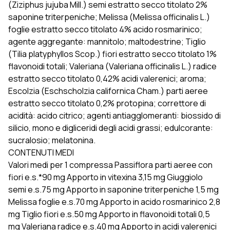
(Ziziphus jujuba Mill.) semi estratto secco titolato 2%
saponine triterpeniche; Melissa (Melissa officinalis L.)
foglie estratto secco titolato 4% acido rosmarinico;
agente aggregante: mannitolo; maltodestrine; Tiglio
(Tilia platyphyllos Scop.) fiori estratto secco titolato 1%
flavonoidi totali; Valeriana (Valeriana officinalis L.) radice
estratto secco titolato 0,42% acidi valerenici; aroma;
Escolzia (Eschscholzia californica Cham.) parti aeree
estratto secco titolato 0,2% protopina; correttore di
acidità: acido citrico; agenti antiagglomeranti: biossido di
silicio, mono e digliceridi degli acidi grassi; edulcorante:
sucralosio; melatonina.
CONTENUTI MEDI
Valori medi per 1 compressa Passiflora parti aeree con
fiori e.s.*90 mg Apporto in vitexina 3,15 mg Giuggiolo
semi e.s.75 mg Apporto in saponine triterpeniche 1,5 mg
Melissa foglie e.s.70 mg Apporto in acido rosmarinico 2,8
mg Tiglio fiori e.s.50 mg Apporto in flavonoidi totali 0,5
mg Valeriana radice e.s.40 mg Apporto in acidi valerenici