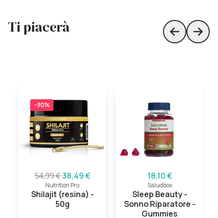
Ti piacerà
Skip to prev
Skip 
−30%
54,99 €
38,49 €
18,10 €
Nutrition Pro
Saludbox
Shilajit (resina) -
Sleep Beauty -
50g
Sonno Riparatore -
Gummies