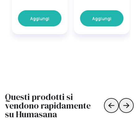
Aggiungi
Aggiungi
Questi prodotti si
vendono rapidamente
Skip to prev
Skip 
su Humasana