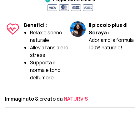
Benefici :
Il piccolo plus di
Relax e sonno
Soraya :
naturale
Adoriamo la formula
Allevia l’ansia e lo
100% naturale!
stress
Supporta il
normale tono
dell’umore
Immaginato & creato da
NATURVIS