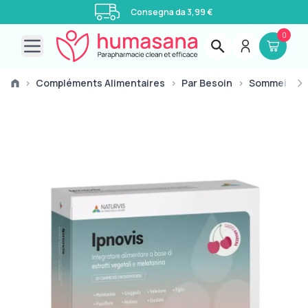
Consegna da 3,99 €
0
Open main menu
›
Compléments Alimentaires
›
Par Besoin
›
Sommeil
›