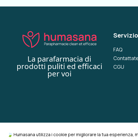
Servizio
FAQ
La parafarmacia di
Contattate
prodotti puliti ed efficaci
CGU
per voi
🍃 Humasana utilizza i cookie per migliorare la tua esperienza, 