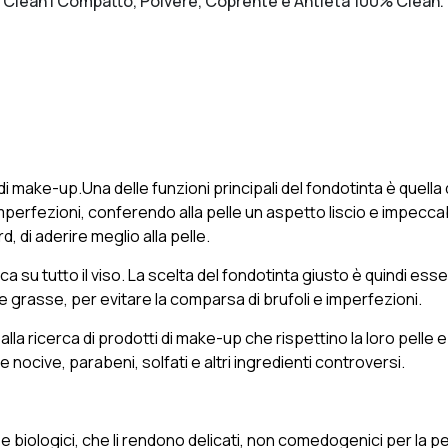
ta Clean | Compatto, Polvere, Coprente e Antietà 100% Clean.
 di make-up.Una delle funzioni principali del fondotinta è quella
imperfezioni, conferendo alla pelle un aspetto liscio e impecc
 di aderire meglio alla pelle.
ca su tutto il viso. La scelta del fondotinta giusto è quindi essen
grasse, per evitare la comparsa di brufoli e imperfezioni.
alla ricerca di prodotti di make-up che rispettino la loro pelle 
nocive, parabeni, solfati e altri ingredienti controversi.
 e biologici, che li rendono delicati, non comedogenici per la pell