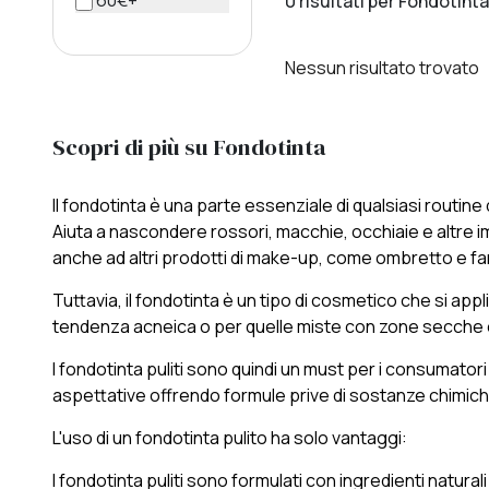
60€+
0 risultati per Fondotin
Nessun risultato trovato
Scopri di più su Fondotinta
Il fondotinta è una parte essenziale di qualsiasi routine
Aiuta a nascondere rossori, macchie, occhiaie e altre 
anche ad altri prodotti di make-up, come ombretto e fard,
Tuttavia, il fondotinta è un tipo di cosmetico che si appli
tendenza acneica o per quelle miste con zone secche e 
I fondotinta puliti sono quindi un must per i consumatori 
aspettative offrendo formule prive di sostanze chimiche 
L'uso di un fondotinta pulito ha solo vantaggi:
I fondotinta puliti sono formulati con ingredienti naturali