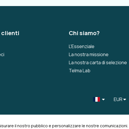
 clienti
Chi siamo?
L'Essenziale
ci
La nostra missione
La nostra carta di selezione
Telma Lab
EUR
misurare il nostro pubblico e personalizzare le nostre comunicazioni.