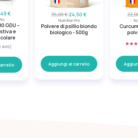
,49 €
35,00 €
24,50 €
22,0
Pro
Nutrition Pro
Nu
00 GDU –
Polvere di psillio biondo
Curcuma
stiva e
biologico - 500g
polv
icolare
1 avis)
Aggiungi al carrello
Aggiun
arrello