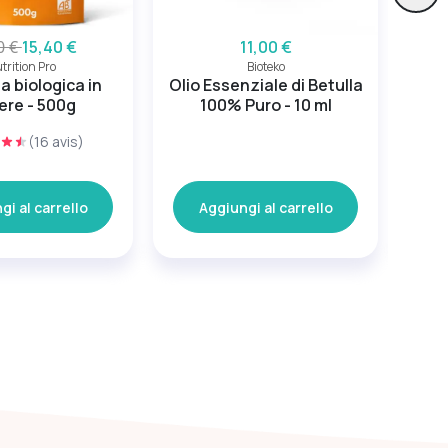
0 €
15,40 €
11,00 €
trition Pro
Bioteko
 biologica in
Olio Essenziale di Betulla
Ar
ere - 500g
100% Puro - 10 ml
(16 avis)
gi al carrello
Aggiungi al carrello