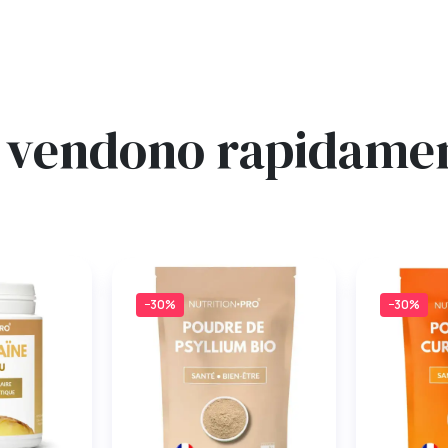
si vendono rapidam
−30%
−30%