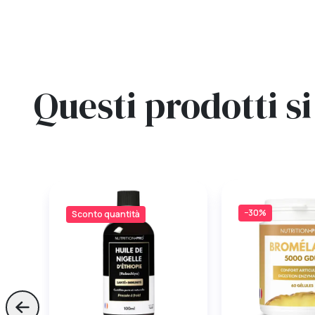
Questi prodotti 
−30%
Sconto quantità
Skip to previous slide page