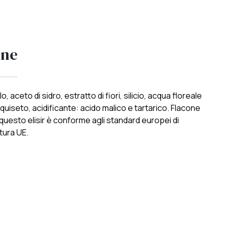
one
, aceto di sidro, estratto di fiori, silicio, acqua floreale
 equiseto, acidificante: acido malico e tartarico. Flacone
, questo elisir è conforme agli standard europei di
ltura UE.