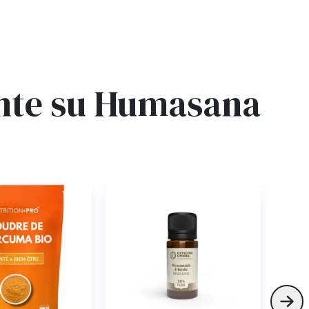
ente su Humasana
−3
Skip