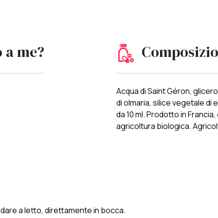
o a me?
Composizi
Acqua di Saint Géron, glicerolo
di olmaria, silice vegetale di
da 10 ml. Prodotto in Francia
agricoltura biologica. Agrico
are a letto, direttamente in bocca.