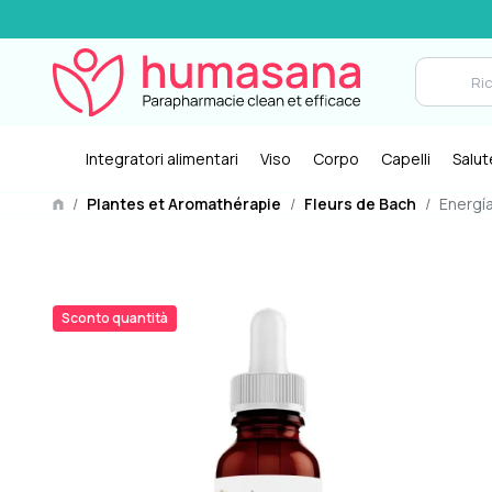
Integratori alimentari
Viso
Corpo
Capelli
Salut
/
Plantes et Aromathérapie
/
Fleurs de Bach
/
Energía
Sconto quantità