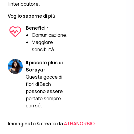
l'interlocutore.
Voglio saperne di più
Benefici :
Comunicazione.
Maggiore
sensibilità.
Il piccolo plus di
Soraya :
Queste gocce di
fiori di Bach
possono essere
portate sempre
con sé.
Immaginato & creato da
ATHANORBIO