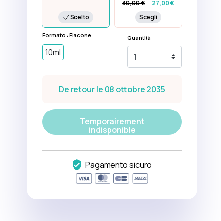
30,00 €
27,00 €
Scelto
Scegli
Formato : Flacone
Quantità
10ml
De retour le 08 ottobre 2035
Temporairement
indisponible
Pagamento sicuro