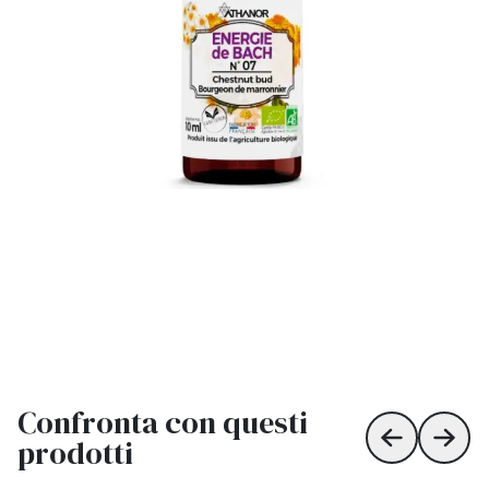
Confronta con questi
prodotti
Skip to prev
Skip 