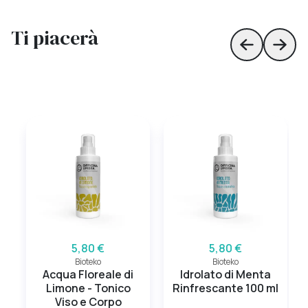
Ti piacerà
Skip to prev
Skip 
5,80 €
5,80 €
Bioteko
Bioteko
Acqua Floreale di
Idrolato di Menta
Limone - Tonico
Rinfrescante 100 ml
Viso e Corpo