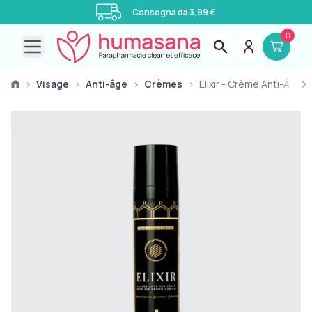
Consegna da 3,99 €
0
Open main menu
›
Visage
›
Anti-âge
›
Crèmes
›
Elixir - Crème Anti-Âge 