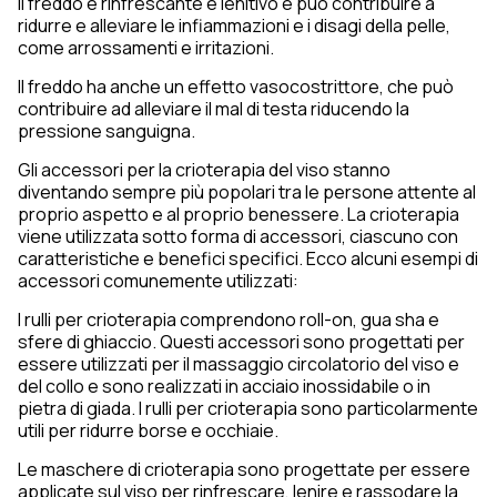
Il freddo è rinfrescante e lenitivo e può contribuire a
ridurre e alleviare le infiammazioni e i disagi della pelle,
come arrossamenti e irritazioni.
Il freddo ha anche un effetto vasocostrittore, che può
contribuire ad alleviare il mal di testa riducendo la
pressione sanguigna.
Gli accessori per la crioterapia del viso stanno
diventando sempre più popolari tra le persone attente al
proprio aspetto e al proprio benessere. La crioterapia
viene utilizzata sotto forma di accessori, ciascuno con
caratteristiche e benefici specifici. Ecco alcuni esempi di
accessori comunemente utilizzati:
I rulli per crioterapia comprendono roll-on, gua sha e
sfere di ghiaccio. Questi accessori sono progettati per
essere utilizzati per il massaggio circolatorio del viso e
del collo e sono realizzati in acciaio inossidabile o in
pietra di giada. I rulli per crioterapia sono particolarmente
utili per ridurre borse e occhiaie.
Le maschere di crioterapia sono progettate per essere
applicate sul viso per rinfrescare, lenire e rassodare la