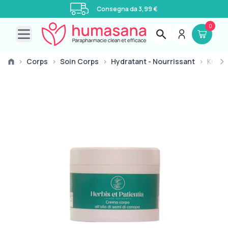
Consegna da 3,99 €
0
Open main menu
›
Corps
›
Soin Corps
›
Hydratant - Nourrissant
›
KÖRP