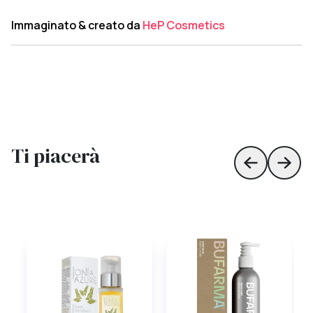
Immaginato & creato da
HeP Cosmetics
Ti piacerà
Skip to prev
Skip 