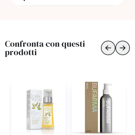
Confronta con questi
prodotti
Skip to prev
Skip 