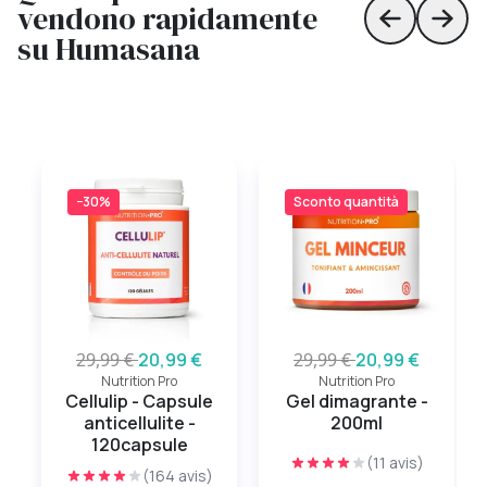
vendono rapidamente
Skip to prev
Skip 
su Humasana
−30%
Sconto quantità
29,99 €
20,99 €
29,99 €
20,99 €
Nutrition Pro
Nutrition Pro
Cellulip - Capsule
Gel dimagrante -
anticellulite -
200ml
120capsule
(11 avis)
(164 avis)