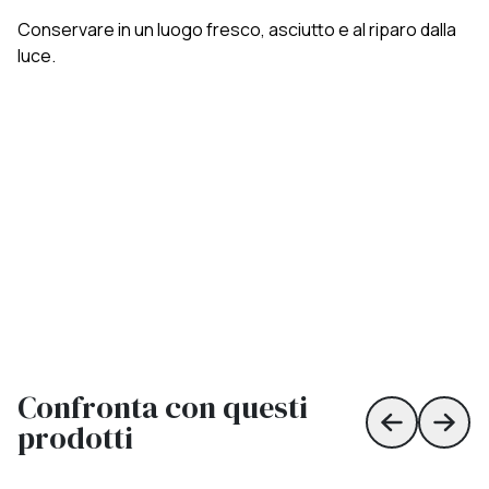
Conservare in un luogo fresco, asciutto e al riparo dalla
luce.
Confronta con questi
prodotti
Skip to prev
Skip 