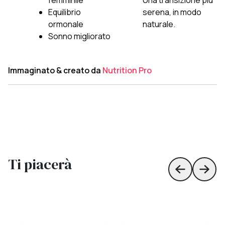
femminile
Una transizione più
Equilibrio
serena, in modo
ormonale
naturale.
Sonno migliorato
Immaginato & creato da
Nutrition Pro
Ti piacerà
Skip to prev
Skip 