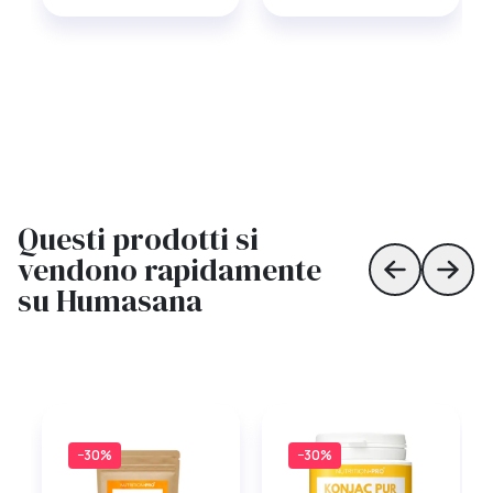
Questi prodotti si
vendono rapidamente
Skip to prev
Skip 
su Humasana
−30%
−30%