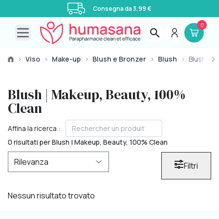
Consegna da 3,99 €
0
Open main menu
›
Viso
›
Make-up
›
Blush e Bronzer
›
Blush
›
Blush
Blush | Makeup, Beauty, 100%
Clean
Affina la ricerca :
0 risultati per Blush | Makeup, Beauty, 100% Clean
Filtri
Nessun risultato trovato