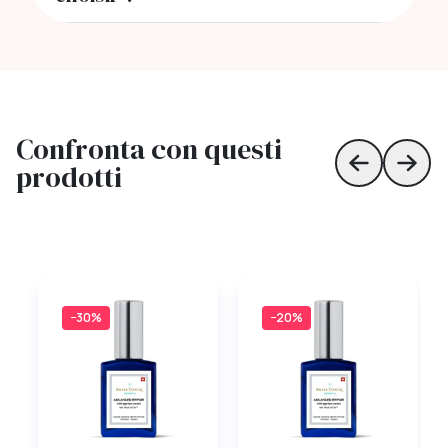
Confronta con questi
prodotti
Skip to prev
Skip 
−30%
−20%