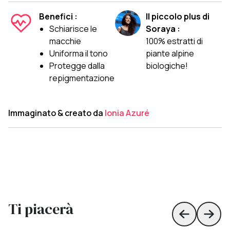
Benefici :
Il piccolo plus di
Schiarisce le
Soraya :
macchie
100% estratti di
Uniforma il tono
piante alpine
Protegge dalla
biologiche!
repigmentazione
Immaginato & creato da
Ionia Azuré
Ti piacerà
Skip to prev
Skip 