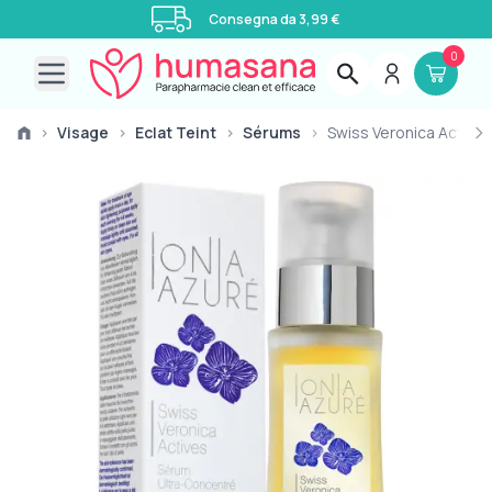
Consegna da 3,99 €
0
Open main menu
›
Visage
›
Eclat Teint
›
Sérums
›
Swiss Veronica Actives