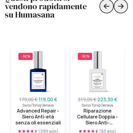
vendono rapidamente
Skip to prev
Skip 
su Humasana
−30%
−30%
170,00 €
119,00 €
319,00 €
223,30 €
Swiss Toniq Geneva
Swiss Toniq Geneva
Advanced Repair -
Riparazione
Siero Anti-età
Cellulare Doppia -
senza oli essenziali
Siero Anti-
invecchiamento
(299 avis)
(93 avis)