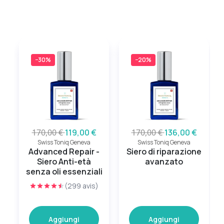
−30%
−20%
170,00 €
119,00 €
170,00 €
136,00 €
Swiss Toniq Geneva
Swiss Toniq Geneva
Advanced Repair -
Siero di riparazione
Siero Anti-età
avanzato
senza oli essenziali
(299 avis)
Aggiungi
Aggiungi