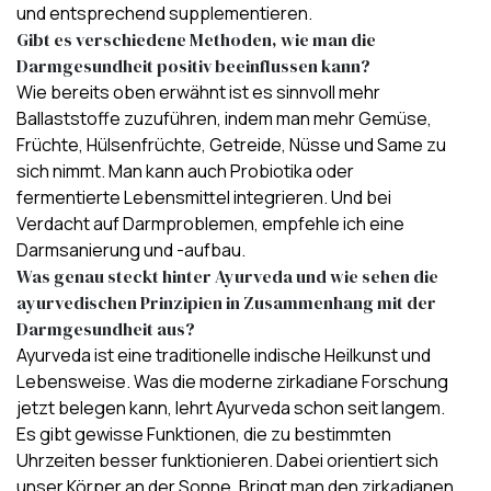
und entsprechend supplementieren.
Gibt es verschiedene Methoden, wie man die
Darmgesundheit positiv beeinflussen kann?
Wie bereits oben erwähnt ist es sinnvoll mehr
Ballaststoffe zuzuführen, indem man mehr Gemüse,
Früchte, Hülsenfrüchte, Getreide, Nüsse und Same zu
sich nimmt. Man kann auch Probiotika oder
fermentierte Lebensmittel integrieren. Und bei
Verdacht auf Darmproblemen, empfehle ich eine
Darmsanierung und -aufbau.
Was genau steckt hinter Ayurveda und wie sehen die
ayurvedischen Prinzipien in Zusammenhang mit der
Darmgesundheit aus?
Ayurveda ist eine traditionelle indische Heilkunst und
Lebensweise. Was die moderne zirkadiane Forschung
jetzt belegen kann, lehrt Ayurveda schon seit langem.
Es gibt gewisse Funktionen, die zu bestimmten
Uhrzeiten besser funktionieren. Dabei orientiert sich
unser Körper an der Sonne. Bringt man den zirkadianen