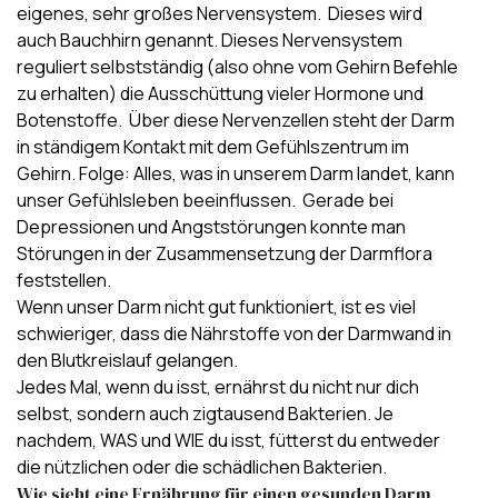
eigenes, sehr großes Nervensystem. Dieses wird
auch Bauchhirn genannt. Dieses Nervensystem
reguliert selbstständig (also ohne vom Gehirn Befehle
zu erhalten) die Ausschüttung vieler Hormone und
Botenstoffe. Über diese Nervenzellen steht der Darm
in ständigem Kontakt mit dem Gefühlszentrum im
Gehirn. Folge: Alles, was in unserem Darm landet, kann
unser Gefühlsleben beeinflussen. Gerade bei
Depressionen und Angststörungen konnte man
Störungen in der Zusammensetzung der Darmflora
feststellen.
Wenn unser Darm nicht gut funktioniert, ist es viel
schwieriger, dass die Nährstoffe von der Darmwand in
den Blutkreislauf gelangen.
Jedes Mal, wenn du isst, ernährst du nicht nur dich
selbst, sondern auch zigtausend Bakterien. Je
nachdem, WAS und WIE du isst, fütterst du entweder
die nützlichen oder die schädlichen Bakterien.
Wie sieht eine Ernährung für einen gesunden Darm