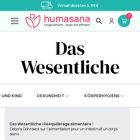
Versandkosten 5,99 €
0
Open main menu
Das
Wesentliche
 UND KIND
GESUNDHEIT
KÖRPERHYGIENE
Das Wesentliche
›
Rééquilibrage alimentaire
›
Debora Döhrbeck sur l'alimentation pour un intestin et un corps
sains