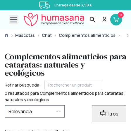
Entrega desde 3,99 €
0
Open main menu
›
Mascotas
›
Chat
›
Complementos alimenticios
›
Visi
Complementos alimenticios para
cataratas: naturales y
ecológicos
Refinar búsqueda :
0 resultados para Complementos alimenticios para cataratas:
naturales y ecológicos
Filtros