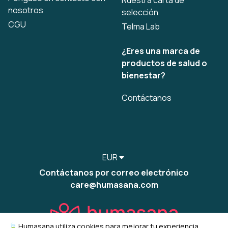
Nuestra carta de
nosotros
selección
CGU
Telma Lab
¿Eres una marca de
productos de salud o
bienestar?
Contáctanos
EUR
Contáctanos por correo electrónico
care@humasana.com
🍃 Humasana utiliza cookies para mejorar tu experiencia,