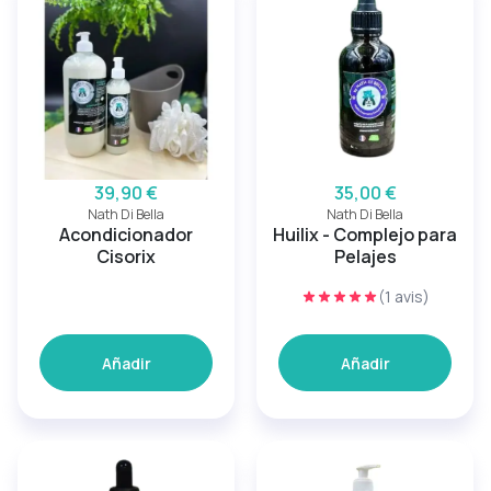
39,90 €
35,00 €
Nath Di Bella
Nath Di Bella
Acondicionador
Huilix - Complejo para
Cisorix
Pelajes
(1 avis)
Añadir
Añadir