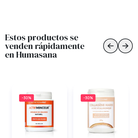
Estos productos se
venden rápidamente
Skip to prev
Skip 
en Humasana
−30%
−30%