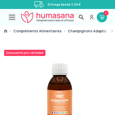
Entrega desde 3,99 €
0
Open main menu
›
Compléments Alimentaires
›
Champignons Adaptogène
Descuento por cantidad