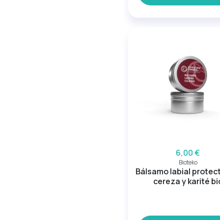
6,00 €
Bioteko
Bálsamo labial protec
cereza y karité bi