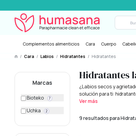
Complementos alimenticios
Cara
Cuerpo
Cabell
/
Cara
/
Labios
/
Hidratantes
/
Hidratantes
Hidratantes l
Marcas
¿Labios secos y agrietado
solución para ti: hidratant
Bioteko
7
Ver más
Uchka
2
9 resultados para Hidrat