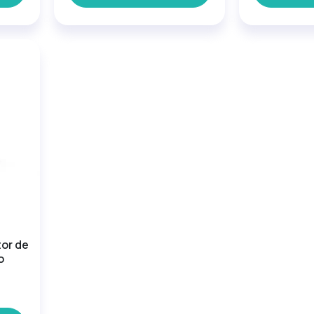
tor de
o