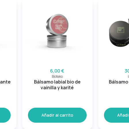
6,00 €
3
Bioteko
tante
Bálsamo labial bio de
Bálsamo 
vainilla y karité
Añadir al carrito
Añadir