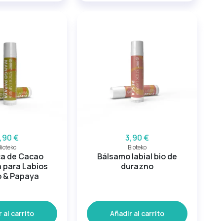
,90 €
3,90 €
Bioteko
Bioteko
a de Cacao
Bálsamo labial bio de
 para Labios
durazno
 & Papaya
 al carrito
Añadir al carrito