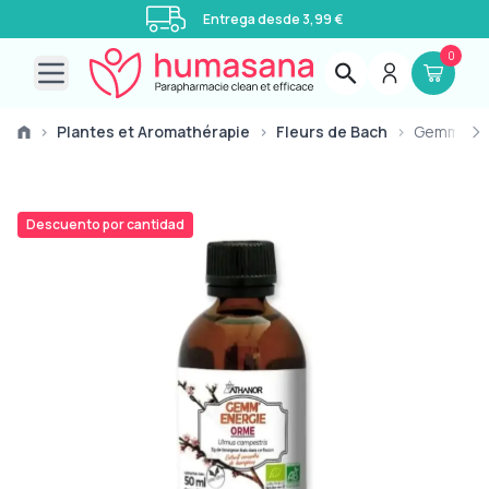
Entrega desde 3,99 €
0
Open main menu
›
Plantes et Aromathérapie
›
Fleurs de Bach
›
Gemm' Ene
Descuento por cantidad