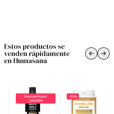
Estos productos se
venden rápidamente
Skip to prev
Skip 
en Humasana
Descuento por
−30%
cantidad