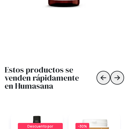
Estos productos se
venden rápidamente
Skip to prev
Skip 
en Humasana
Descuento por
−30%