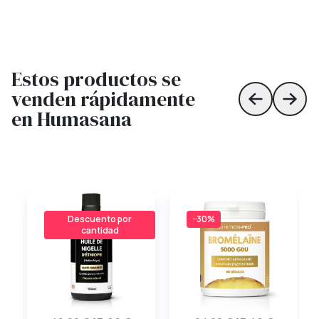
Estos productos se
venden rápidamente
Skip to prev
Skip 
en Humasana
Descuento por
−30%
cantidad