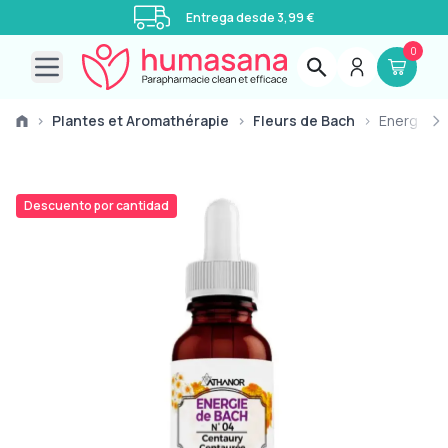
Entrega desde 3,99 €
0
Open main menu
›
Plantes et Aromathérapie
›
Fleurs de Bach
›
Energía d
Descuento por cantidad