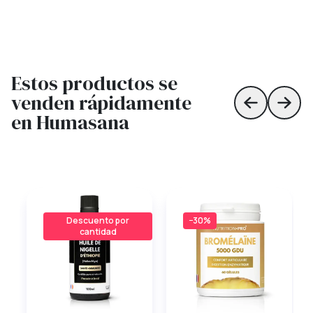
Estos productos se
venden rápidamente
Skip to prev
Skip 
en Humasana
Descuento por
−30%
cantidad