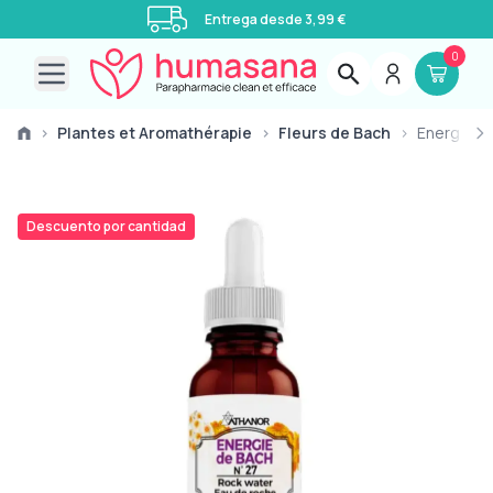
Entrega desde 3,99 €
0
Open main menu
›
Plantes et Aromathérapie
›
Fleurs de Bach
›
Energías 
Descuento por cantidad