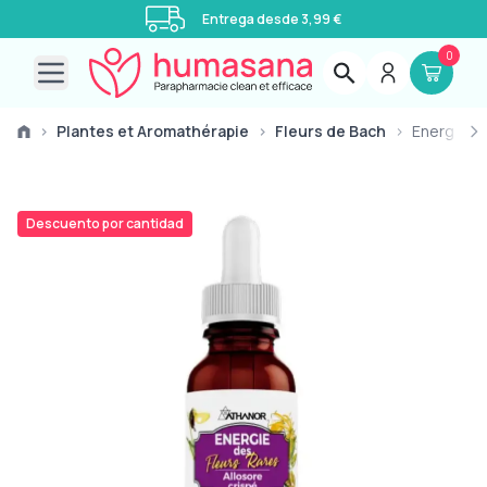
Entrega desde 3,99 €
0
Open main menu
›
Plantes et Aromathérapie
›
Fleurs de Bach
›
Energía de
Descuento por cantidad