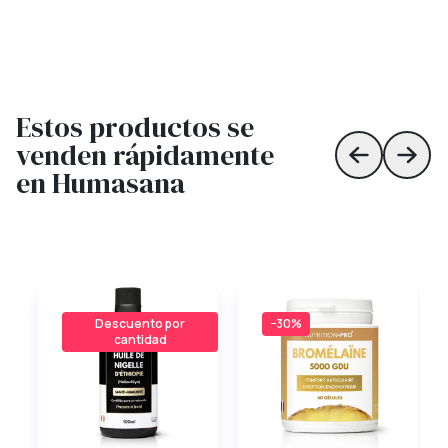
Estos productos se
venden rápidamente
Skip to prev
Skip 
en Humasana
Descuento por
−30%
cantidad