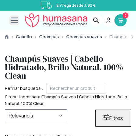
Entrega desde 3,99 €
0
Open main menu
›
Cabello
›
Champús
›
Champús suaves
›
Champús su
Champús Suaves | Cabello
Hidratado, Brillo Natural. 100%
Clean
Refinar búsqueda :
0 resultados para Champús Suaves | Cabello Hidratado, Brillo
Natural. 100% Clean
Filtros