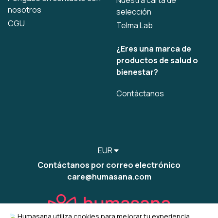
Nuestra carta de
nosotros
selección
CGU
Telma Lab
¿Eres una marca de
productos de salud o
bienestar?
Contáctanos
EUR
Contáctanos por correo electrónico
care@humasana.com
🍃 Humasana utiliza cookies para mejorar tu experiencia,