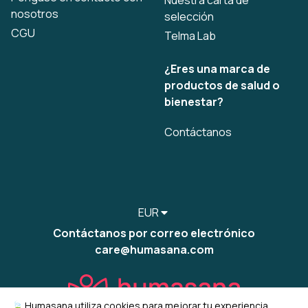
Nuestra carta de
nosotros
selección
CGU
Telma Lab
¿Eres una marca de
productos de salud o
bienestar?
Contáctanos
EUR
Contáctanos por correo electrónico
care@humasana.com
🍃 Humasana utiliza cookies para mejorar tu experiencia,