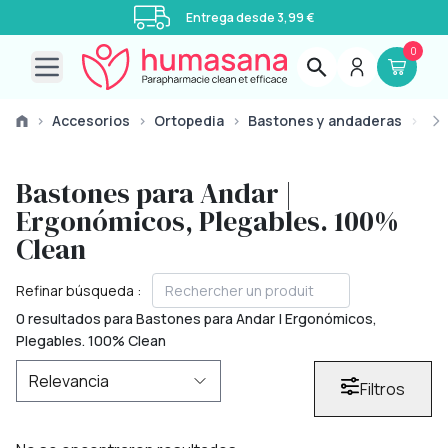
Entrega desde 3,99 €
0
Open main menu
›
Accesorios
›
Ortopedia
›
Bastones y andaderas
›
Ba
Bastones para Andar |
Ergonómicos, Plegables. 100%
Clean
Refinar búsqueda :
0 resultados para Bastones para Andar | Ergonómicos,
Plegables. 100% Clean
Filtros