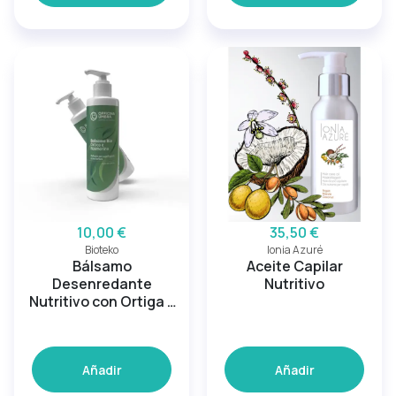
10,00 €
35,50 €
Bioteko
Ionia Azuré
Bálsamo
Aceite Capilar
Desenredante
Nutritivo
Nutritivo con Ortiga y
Romero para Cabello
Graso
Añadir
Añadir