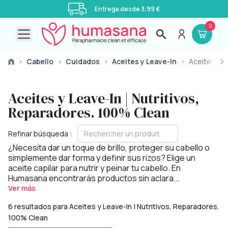
Entrega desde 3,99 €
0
Open main menu
›
Cabello
›
Cuidados
›
Aceites y Leave-In
›
Aceites y L
Aceites y Leave-In | Nutritivos,
Reparadores. 100% Clean
Refinar búsqueda :
¿Necesita dar un toque de brillo, proteger su cabello o
simplemente dar forma y definir sus rizos? Elige un
aceite capilar para nutrir y peinar tu cabello. En
Humasana encontrarás productos sin aclara...
Ver más
6 resultados para Aceites y Leave-In | Nutritivos, Reparadores.
100% Clean